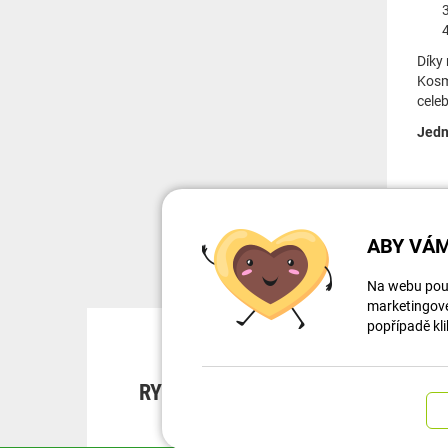
Díky
Kosm
celeb
Jedn
ABY VÁM
Na webu použ
marketingové 
popřípadě kli
RYCHLÁ DOPRAVA