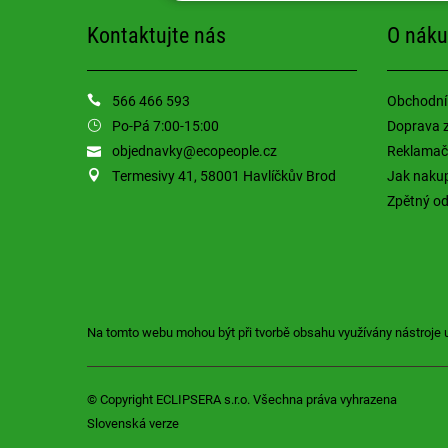
Kontaktujte nás
O nák
566 466 593
Obchodní
Po-Pá 7:00-15:00
Doprava 
objednavky@ecopeople.cz
Reklamačn
Termesivy 41, 58001 Havlíčkův Brod
Jak naku
Zpětný odb
Na tomto webu mohou být při tvorbě obsahu využívány nástroje 
© Copyright ECLIPSERA s.r.o.
Všechna práva vyhrazena
Slovenská verze