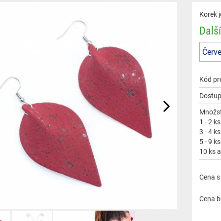
Korek j
Další
Kód pr
Dostup
Množst
1 - 2 ks
3 - 4 ks
5 - 9 ks
10 ks a
Cena s
Cena b