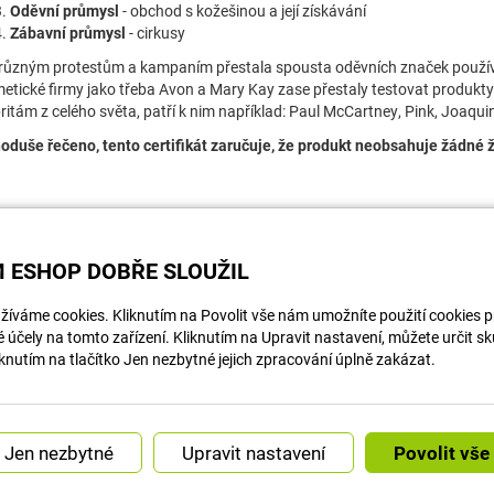
Oděvní průmysl
- obchod s kožešinou a její získávání
Zábavní průmysl
- cirkusy
 různým protestům a kampaním přestala spousta oděvních značek používa
etické firmy jako třeba Avon a Mary Kay zase přestaly testovat produkty 
ritám z celého světa, patří k nim například: Paul McCartney, Pink, Joaqu
oduše řečeno, tento certifikát zaručuje, že produkt neobsahuje žádné ži
 ESHOP DOBŘE SLOUŽIL
íváme cookies. Kliknutím na Povolit vše nám umožníte použití cookies pro
účely na tomto zařízení. Kliknutím na Upravit nastavení, můžete určit s
knutím na tlačítko Jen nezbytné jejich zpracování úplně zakázat.
ON LINE PLATBY
ZÁKAZNICKÁ PODP
Upravit nastavení