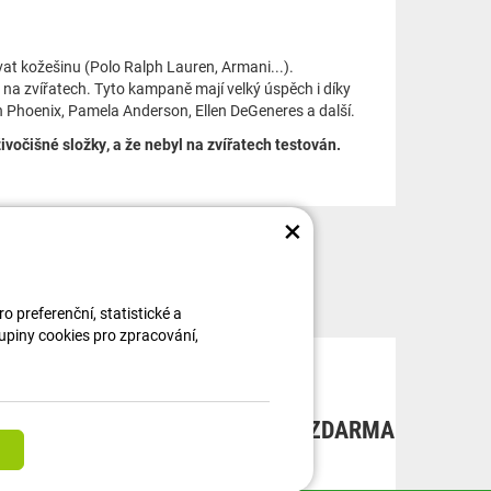
t kožešinu (Polo Ralph Lauren, Armani...).
na zvířatech. Tyto kampaně mají velký úspěch i díky
in Phoenix, Pamela Anderson, Ellen DeGeneres a další.
vočišné složky, a že nebyl na zvířatech testován.
×
 preferenční, statistické a
kupiny cookies pro zpracování,
ORA
MOŽNOST DOPRAVY ZDARMA