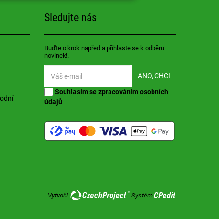
Sledujte nás
Buďte o krok napřed a přihlaste se k odběru
novinek!.
Souhlasím se
zpracováním osobních
hodní
údajů
Vytvořil
Systém