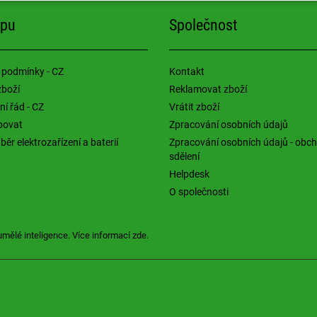
upu
Společnost
 podmínky - CZ
Kontakt
zboží
Reklamovat zboží
í řád - CZ
Vrátit zboží
povat
Zpracování osobních údajů
ěr elektrozařízení a baterií
Zpracování osobních údajů - obc
sdělení
Helpdesk
O společnosti
umělé inteligence. Více informací
zde
.