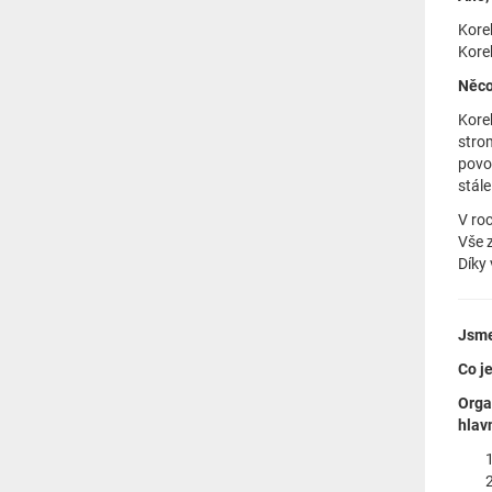
Korek
Korek
Něco
Korek
stro
povol
stál
V ro
Vše z
Díky 
Jsme
Co j
Orga
hlavn