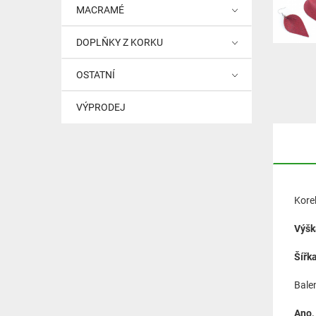
MACRAMÉ
DOPLŇKY Z KORKU
OSTATNÍ
VÝPRODEJ
Korek
Výšk
Šířka
Balen
Ano,