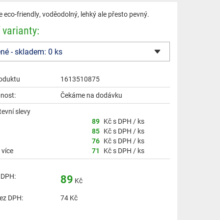
e eco-friendly, voděodolný, lehký ale přesto pevný.
 varianty:
oduktu
1613510875
nost:
Čekáme na dodávku
evní slevy
89
Kč s DPH / ks
85
Kč s DPH / ks
76
Kč s DPH / ks
 více
71
Kč s DPH / ks
 DPH:
89
Kč
ez DPH:
74
Kč