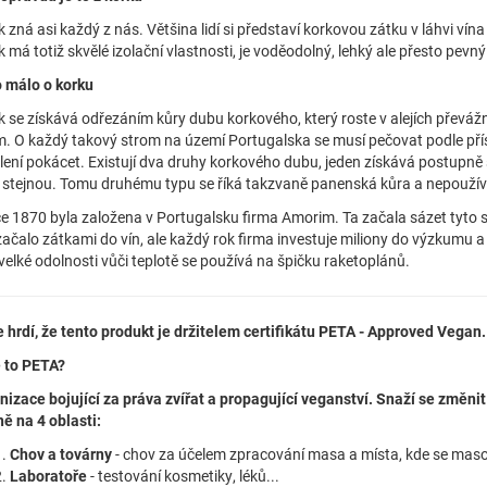
 zná asi každý z nás. Většina lidí si představí korkovou zátku v láhvi vína
 má totiž skvělé izolační vlastnosti, je voděodolný, lehký ale přesto pevný
 málo o korku
 se získává odřezáním kůry dubu korkového, který roste v alejích převážn
m. O každý takový strom na území Portugalska se musí pečovat podle pří
ení pokácet. Existují dva druhy korkového dubu, jeden získává postupně se
e stejnou. Tomu druhému typu se říká takzvaně panenská kůra a nepouží
ce 1870 byla založena v Portugalsku firma Amorim. Ta začala sázet tyto 
ačalo zátkami do vín, ale každý rok firma investuje miliony do výzkumu a
velké odolnosti vůči teplotě se používá na špičku raketoplánů.
 hrdí, že tento produkt je držitelem certifikátu PETA - Approved Vegan.
e to PETA?
nizace bojující za práva zvířat a propagující veganství. Snaží se změni
ě na 4 oblasti:
Chov a továrny
- chov za účelem zpracování masa a místa, kde se mas
Laboratoře
- testování kosmetiky, léků...