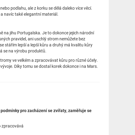
 nebo podlahu, ale z korku se dělá daleko více věcí.
 a navíc také elegantní materiál.
ě na jihu Portugalska. Je to dokonce jejich národní
sných pravidel, ani uschlý strom nemůžete bez
 stářím lepší a lepší kůru a druhý má kvalitu kůry
vá se na výrobu produktů.
stromy ve velkém a zpracovávat kůru pro různé účely.
 vývoje. Díky tomu se dostal korek dokonce i na Mars.
t podmínky pro zacházení se zvířaty, zaměřuje se
o zpracovává